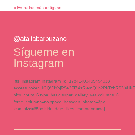
« Entradas más antiguas
@ataliabarbuzano
Sígueme en
Instagram
[fts_instagram instagram_id=17841400495454033
access_token=IGQVJYbjRSa3FlZAzRlemQ1b2RkTzhRS3l
pics_count=6 type=basic super_gallery=yes columns=6
force_columns=no space_between_photos=3px
icon_size=65px hide_date_likes_comments=no]