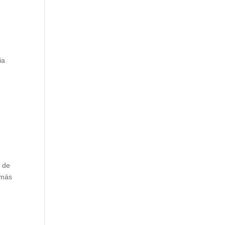
ia
 de
emás