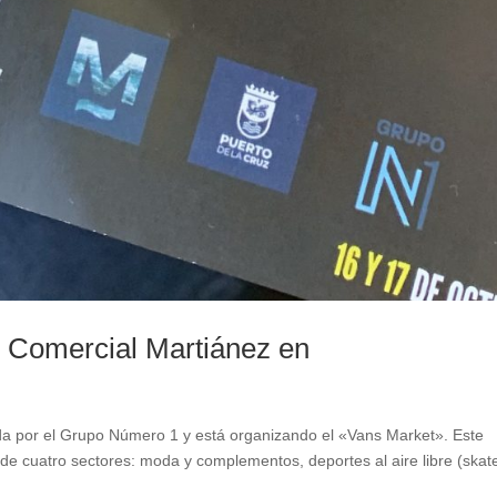
o Comercial Martiánez en
a por el Grupo Número 1 y está organizando el «Vans Market». Este
e cuatro sectores: moda y complementos, deportes al aire libre (skat